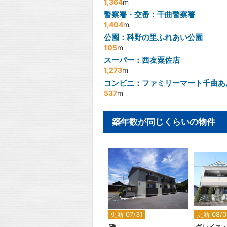
1,364
m
警察署・交番：千曲警察署
1,404
m
公園：科野の里ふれあい公園
105
m
スーパー：西友粟佐店
1,273
m
コンビニ：ファミリーマート千曲あ
537
m
築年数が同じくらいの物件
2
更新 07/31
更新 08/0