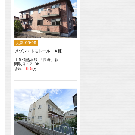
2
更新 06/06
メゾン・トモトール Ａ棟
ＪＲ信越本線
「
長野
」駅
間取り：2LDK
6.5
賃料：
万円
2