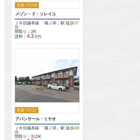
更新 07/08
メゾン・ド・ソレイユ
ＪＲ信越本線
「
篠ノ井
」駅 徒歩
17
分
間取り：2K
4.3
賃料：
万円
2
更新 07/27
アバンサール・ミヤオ
ＪＲ信越本線
「
篠ノ井
」駅 徒歩
20
分
間取り：2LDK