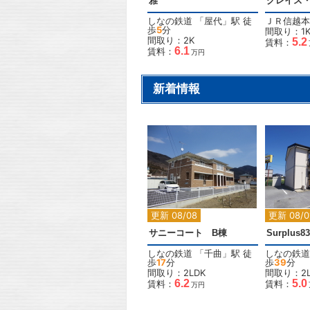
雅
グレイス
しなの鉄道
「
屋代
」駅 徒
ＪＲ信越本
歩
5
分
間取り：1
間取り：2K
5.2
賃料：
6.1
賃料：
万円
新着情報
2
更新 08/08
更新 08/0
サニーコート B棟
Surplus
しなの鉄道
「
千曲
」駅 徒
しなの鉄道
歩
17
分
歩
39
分
間取り：2LDK
間取り：2L
6.2
5.0
賃料：
賃料：
万円