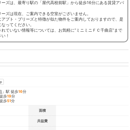
リーズは、最寄り駅の「屋代高校前駅」から徒歩16分にある賃貸アパ
リーズは現在、ご案内できる空室がございません。
にアプト・ブリーズと特徴が似た物件をご案内しておりますので、是
になってください。
されていない情報等については、お気軽に”ミニミニＦＣ千曲店”まで
さい！
p
前
」駅 徒歩
16
分
 徒歩
19
分
 徒歩
51
分
面積
共益費