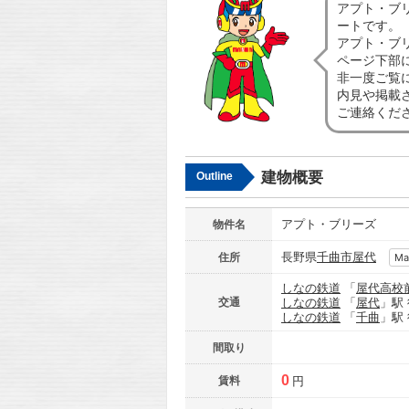
アプト・ブ
ートです。
アプト・ブ
ページ下部
非一度ご覧
内見や掲載
ご連絡くだ
建物概要
Outline
アプト・ブリーズ
物件名
長野県
千曲市
屋代
住所
Ma
しなの鉄道
「
屋代高校
交通
しなの鉄道
「
屋代
」駅
しなの鉄道
「
千曲
」駅
間取り
0
賃料
円