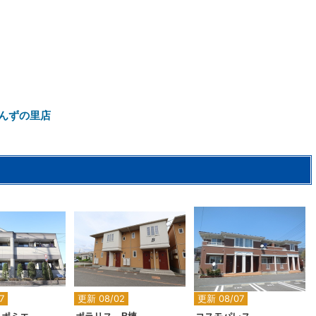
んずの里店
2
2
2
7
更新 08/02
更新 08/07