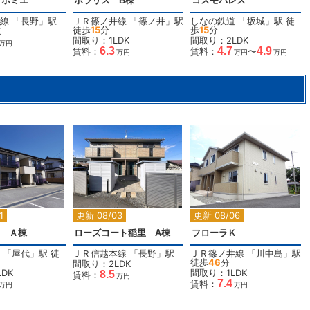
・ポミエ
ポラリス B棟
コスモパレス
線
「
長野
」駅
ＪＲ篠ノ井線
「
篠ノ井
」駅
しなの鉄道
「
坂城
」駅 徒
徒歩
15
分
歩
15
分
K
間取り：1LDK
間取り：2LDK
万円
6.3
4.7
4.9
賃料：
賃料：
〜
万円
万円
万円
2
2
2
1
更新 08/03
更新 08/06
83 Ａ棟
ローズコート稲里 A棟
フローラＫ
「
屋代
」駅 徒
ＪＲ信越本線
「
長野
」駅
ＪＲ篠ノ井線
「
川中島
」駅
徒歩
46
分
間取り：2LDK
DK
間取り：1LDK
8.5
賃料：
万円
7.4
賃料：
万円
万円