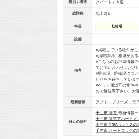
種別 / 構造
アパート / 木造
総階数
地上2階
特長
駐輪場
設備
※掲載している物件が
※掲載詳細に相違があ
※こちらのお部屋情報
てお問い合わせくださ
備考
※駐車場、駐輪場につ
わせをお待ちしていま
※ペット相談可の物件や
ので御注意下さい。お
アプト・ブリーズ - 毎
最新情報
千曲市 賃貸
最新情報一
千曲市 賃貸アパートメ
付近の物件
千曲市 宅配ボックスの
千曲市 オートロックの