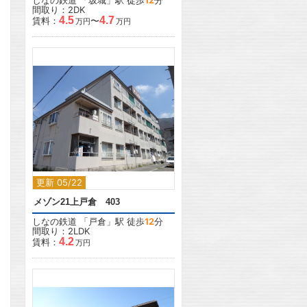
しなの鉄道
「
坂城
」駅 徒歩
12
分
間取り：2DK
4.5
4.7
賃料：
〜
万円
万円
2
更新 05/22
メゾン21上戸倉 403
しなの鉄道
「
戸倉
」駅 徒歩
12
分
間取り：2LDK
4.2
賃料：
万円