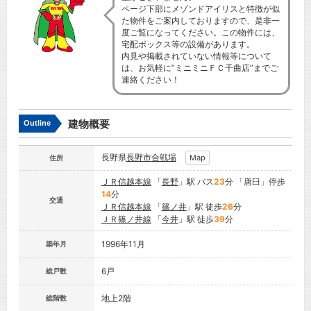
ページ下部にメゾンドアイリスと特徴が似
た物件をご案内しておりますので、是非一
度ご覧になってください。この物件には、
宅配ボックス等の設備があります。
内見や掲載されていない情報等について
は、お気軽に”ミニミニＦＣ千曲店”までご
連絡ください！
建物概要
Outline
長野県
長野市
合戦場
Map
住所
ＪＲ信越本線
「
長野
」駅 バス
23
分 「唐臼」停歩
14
分
交通
ＪＲ信越本線
「
篠ノ井
」駅 徒歩
26
分
ＪＲ篠ノ井線
「
今井
」駅 徒歩
39
分
1996年11月
築年月
6戸
総戸数
地上2階
総階数