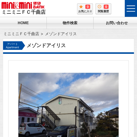
0
0
tog
ミニミニＦＣ千曲店
お気に入り
閲覧履歴
me
HOME
物件検索
お問い合わせ
ミニミニＦＣ千曲店
メゾンドアイリス
アパート
メゾンドアイリス
Apartment