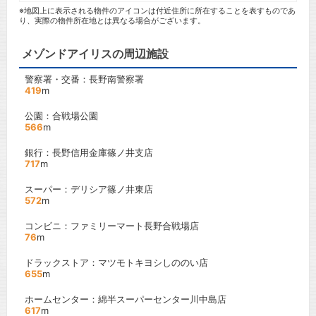
※地図上に表示される物件のアイコンは付近住所に所在することを表すものであ
り、実際の物件所在地とは異なる場合がございます。
メゾンドアイリスの周辺施設
警察署・交番：長野南警察署
419
m
公園：合戦場公園
566
m
銀行：長野信用金庫篠ノ井支店
717
m
スーパー：デリシア篠ノ井東店
572
m
コンビニ：ファミリーマート長野合戦場店
76
m
ドラックストア：マツモトキヨシしののい店
655
m
ホームセンター：綿半スーパーセンター川中島店
617
m