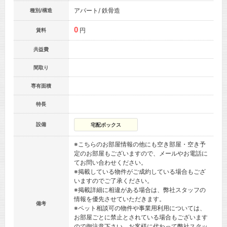
アパート/ 鉄骨造
種別/構造
0
円
賃料
共益費
間取り
専有面積
特長
設備
宅配ボックス
※こちらのお部屋情報の他にも空き部屋・空き予
定のお部屋もございますので、メールやお電話に
てお問い合わせください。
※掲載している物件がご成約している場合もござ
いますのでご了承ください。
※掲載詳細に相違がある場合は、弊社スタッフの
情報を優先させていただきます。
備考
※ペット相談可の物件や事業用利用については、
お部屋ごとに禁止とされている場合もございます
ので御注意下さい。お客様に代わって弊社スタッ