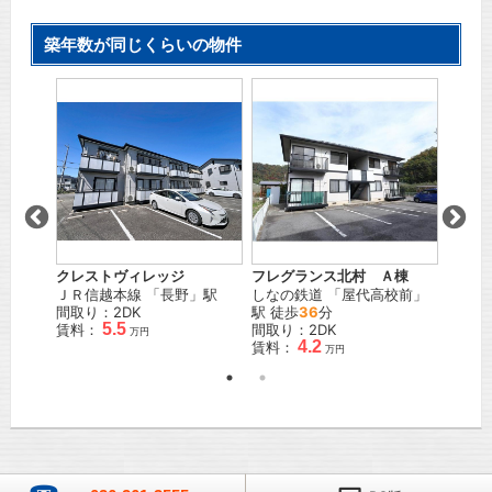
築年数が同じくらいの物件
田園
クレストヴィレッジ
アッ
フレグランス北村 Ａ棟
山
」駅
ＪＲ信越本線
「
長野
」駅
ＪＲ信
しなの鉄道
「
屋代高校前
」
間取り：2DK
間取り
駅 徒歩
36
分
5.5
賃料：
賃料：
間取り：2DK
万円
4.2
賃料：
万円