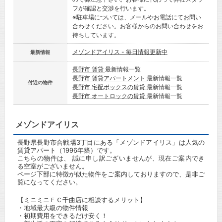
フが確認と交渉を行います。
※駐車場については、メールやお電話にてお問い
合わせください。お客様からのお問い合わせをお
待ちしています。
メゾンドアイリス - 毎日情報更新中
最新情報
長野市 賃貸
最新情報一覧
長野市 賃貸アパートメント
最新情報一覧
付近の物件
長野市 宅配ボックスの賃貸
最新情報一覧
長野市 オートロックの賃貸
最新情報一覧
メゾンドアイリス
長野県長野市合戦場3丁目にある「メゾンドアイリス」は人気の
賃貸アパート（1996年築）です。
こちらの物件は、 誠に申し訳ございませんが、現在ご案内でき
る空室がございません。
ページ下部に特徴が似た物件をご案内しておりますので、是非ご
覧になってください。
【ミニミニＦＣ千曲店に相談するメリット】
・地域最大級の物件情報
・初期費用をできるだけ安く！