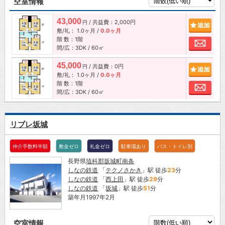
空室情報
43,000
/ 共益費：2,000円
追加
円
敷/礼：
1.0ヶ月
/
0.0ヶ月
階 数：1階
お問
間/広：3DK / 60㎡
45,000
/ 共益費：0円
追加
円
敷/礼：
1.0ヶ月
/
0.0ヶ月
階 数：1階
お問
間/広：3DK / 60㎡
リブレ坂城
仲介手数料半額
敷金ゼロ
礼金ゼロ
駐車場あり
バス・トイレ別
長野県
埴科郡坂城町
南条
しなの鉄道
「
テクノさかき
」駅 徒歩
23
分
しなの鉄道
「
西上田
」駅 徒歩
29
分
しなの鉄道
「
坂城
」駅 徒歩
51
分
築年月1997年2月
空室情報