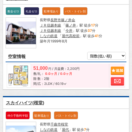
敷金ゼロ
礼金ゼロ
駐車場あり
バス・トイレ別
長野県
長野市
篠ノ井会
ＪＲ信越本線
「
篠ノ井
」駅 徒歩
17
分
ＪＲ信越本線
「
今井
」駅 徒歩
37
分
しなの鉄道
「
屋代高校前
」駅 徒歩
41
分
築年月1999年8月
空室情報
51,000
/ 共益費：2,200円
追加
円
敷/礼：
0.0ヶ月
/
0.0ヶ月
階 数：2階
お問
間/広：2LDK / 60.19㎡
スカイハイツ(桜堂)
仲介手数料半額
駐車場あり
バス・トイレ別
長野県
千曲市
桜堂
しなの鉄道
「
屋代
」駅 徒歩
7
分