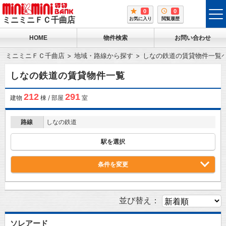
0
0
tog
ミニミニＦＣ千曲店
お気に入り
閲覧履歴
me
HOME
物件検索
お問い合わせ
ミニミニＦＣ千曲店
地域・路線から探す
しなの鉄道の賃貸物件一覧
しなの鉄道の賃貸物件一覧
212
291
建物
棟 / 部屋
室
路線
しなの鉄道
駅を選択
条件を変更
並び替え：
ソレアード