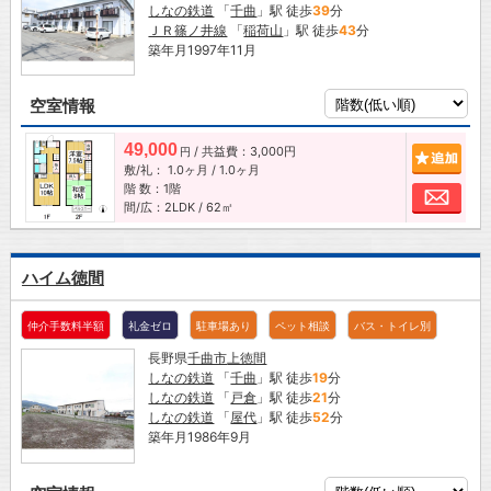
しなの鉄道
「
千曲
」駅 徒歩
39
分
ＪＲ篠ノ井線
「
稲荷山
」駅 徒歩
43
分
築年月1997年11月
空室情報
49,000
/ 共益費：3,000円
追加
円
敷/礼：
1.0ヶ月
/
1.0ヶ月
階 数：1階
お問
間/広：2LDK / 62㎡
ハイム徳間
仲介手数料半額
礼金ゼロ
駐車場あり
ペット相談
バス・トイレ別
長野県
千曲市
上徳間
しなの鉄道
「
千曲
」駅 徒歩
19
分
しなの鉄道
「
戸倉
」駅 徒歩
21
分
しなの鉄道
「
屋代
」駅 徒歩
52
分
築年月1986年9月