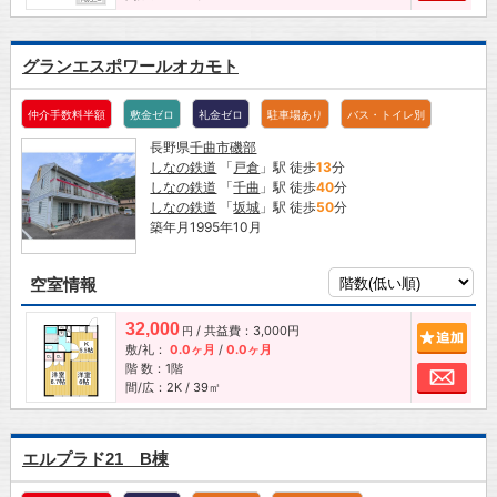
グランエスポワールオカモト
仲介手数料半額
敷金ゼロ
礼金ゼロ
駐車場あり
バス・トイレ別
長野県
千曲市
磯部
しなの鉄道
「
戸倉
」駅 徒歩
13
分
しなの鉄道
「
千曲
」駅 徒歩
40
分
しなの鉄道
「
坂城
」駅 徒歩
50
分
築年月1995年10月
空室情報
32,000
/ 共益費：3,000円
追加
円
敷/礼：
0.0ヶ月
/
0.0ヶ月
階 数：1階
お問
間/広：2K / 39㎡
エルプラド21 B棟