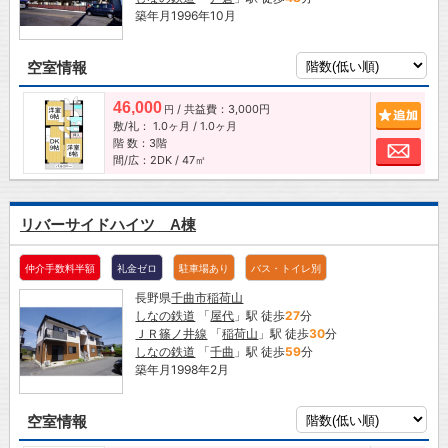
築年月1996年10月
空室情報
46,000
/ 共益費：3,000円
追加
円
敷/礼：
1.0ヶ月
/
1.0ヶ月
階 数：3階
お問
間/広：2DK / 47㎡
リバーサイドハイツ A棟
仲介手数料半額
礼金ゼロ
駐車場あり
バス・トイレ別
長野県
千曲市
稲荷山
しなの鉄道
「
屋代
」駅 徒歩
27
分
ＪＲ篠ノ井線
「
稲荷山
」駅 徒歩
30
分
しなの鉄道
「
千曲
」駅 徒歩
59
分
築年月1998年2月
空室情報