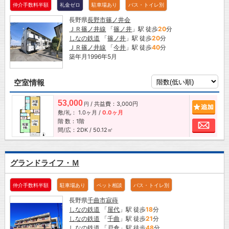
仲介手数料半額
礼金ゼロ
駐車場あり
バス・トイレ別
長野県
長野市
篠ノ井会
ＪＲ篠ノ井線
「
篠ノ井
」駅 徒歩
20
分
しなの鉄道
「
篠ノ井
」駅 徒歩
20
分
ＪＲ篠ノ井線
「
今井
」駅 徒歩
40
分
築年月1996年5月
空室情報
53,000
/ 共益費：3,000円
追加
円
敷/礼：
1.0ヶ月
/
0.0ヶ月
階 数：1階
お問
間/広：2DK / 50.12㎡
グランドライフ・Ｍ
仲介手数料半額
駐車場あり
ペット相談
バス・トイレ別
長野県
千曲市
寂蒔
しなの鉄道
「
屋代
」駅 徒歩
18
分
しなの鉄道
「
千曲
」駅 徒歩
21
分
しなの鉄道
「
戸倉
」駅 徒歩
48
分