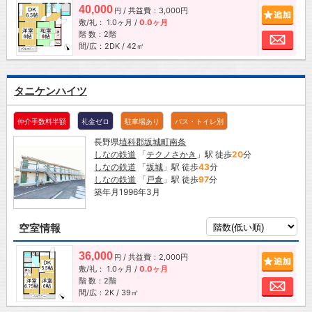
40,000
/ 共益費：3,000円
追加
円
敷/礼：
1.0ヶ月
/
0.0ヶ月
階 数：2階
お問
間/広：2DK / 42㎡
タニケンハイツ
仲介手数料半額
礼金ゼロ
駐車場あり
バス・トイレ別
長野県
埴科郡坂城町
南条
しなの鉄道
「
テクノさかき
」駅 徒歩
20
分
しなの鉄道
「
坂城
」駅 徒歩
43
分
しなの鉄道
「
戸倉
」駅 徒歩
97
分
築年月1996年3月
空室情報
36,000
/ 共益費：2,000円
追加
円
敷/礼：
1.0ヶ月
/
0.0ヶ月
階 数：2階
お問
間/広：2K / 39㎡