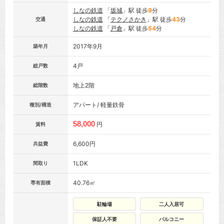
しなの鉄道
「
坂城
」駅 徒歩
9
分
しなの鉄道
「
テクノさかき
」駅 徒歩
43
分
交通
しなの鉄道
「
戸倉
」駅 徒歩
54
分
2017年9月
築年月
4戸
総戸数
地上2階
総階数
アパート/ 軽量鉄骨
種別/構造
58,000
円
賃料
6,600円
共益費
1LDK
間取り
40.76㎡
専有面積
駐輪場
二人入居可
保証人不要
バルコニー