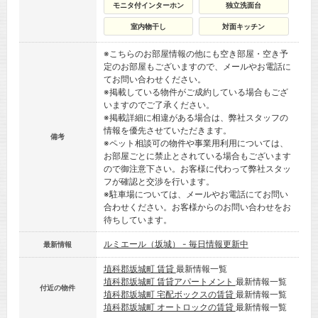
モニタ付インターホン
独立洗面台
室内物干し
対面キッチン
※こちらのお部屋情報の他にも空き部屋・空き予
定のお部屋もございますので、メールやお電話に
てお問い合わせください。
※掲載している物件がご成約している場合もござ
いますのでご了承ください。
※掲載詳細に相違がある場合は、弊社スタッフの
情報を優先させていただきます。
備考
※ペット相談可の物件や事業用利用については、
お部屋ごとに禁止とされている場合もございます
ので御注意下さい。お客様に代わって弊社スタッ
フが確認と交渉を行います。
※駐車場については、メールやお電話にてお問い
合わせください。お客様からのお問い合わせをお
待ちしています。
ルミエール（坂城） - 毎日情報更新中
最新情報
埴科郡坂城町 賃貸
最新情報一覧
埴科郡坂城町 賃貸アパートメント
最新情報一覧
付近の物件
埴科郡坂城町 宅配ボックスの賃貸
最新情報一覧
埴科郡坂城町 オートロックの賃貸
最新情報一覧