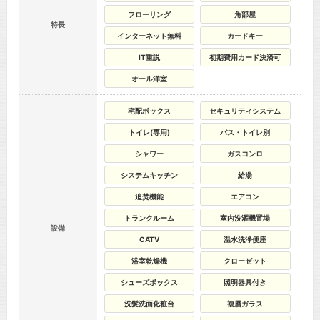
フローリング
角部屋
特長
インターネット無料
カードキー
IT重説
初期費用カード決済可
オール洋室
宅配ボックス
セキュリティシステム
トイレ(専用)
バス・トイレ別
シャワー
ガスコンロ
システムキッチン
給湯
追焚機能
エアコン
トランクルーム
室内洗濯機置場
設備
CATV
温水洗浄便座
浴室乾燥機
クローゼット
シューズボックス
照明器具付き
洗髪洗面化粧台
複層ガラス