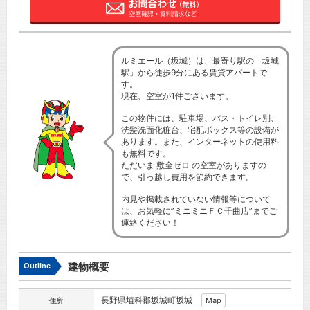
ルミエール（坂城）は、最寄り駅の「坂城
駅」から徒歩9分にある賃貸アパートで
す。
現在、空室が1件ございます。
この物件には、駐車場、バス・トイレ別、
洗髪洗面化粧台、宅配ボックス等の設備が
あります。また、インターネットの使用料
も無料です。
ただいま 敷金ゼロ の空室がありますの
で、引っ越し費用を節約できます。
内見や掲載されていない情報等について
は、お気軽に”ミニミニＦＣ千曲店”までご
連絡ください！
建物概要
Outline
長野県
埴科郡坂城町
坂城
Map
住所