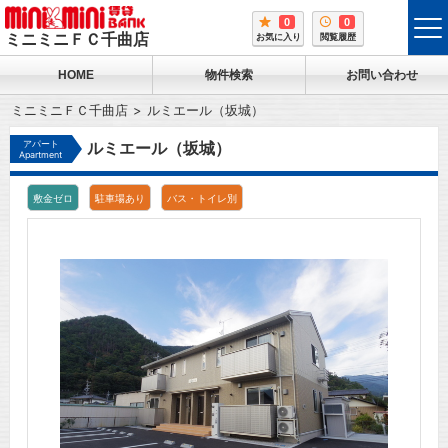
0
0
tog
ミニミニＦＣ千曲店
お気に入り
閲覧履歴
me
HOME
物件検索
お問い合わせ
ミニミニＦＣ千曲店
ルミエール（坂城）
アパート
ルミエール（坂城）
Apartment
敷金ゼロ
駐車場あり
バス・トイレ別