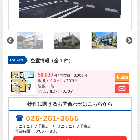
For Rent
空室情報（全
1
件）
58,000
/ 共益費：6,600円
追加
円
敷/礼：
0.0ヶ月
/
7.0万円
階 数：1階
お問
間/広：1LDK / 40.76㎡
物件に関するお問合わせはこちらから
026-261-3555
ミニミニＦＣ千曲店
ミニミニＦＣ千曲店
営業時間：10:00～18:00