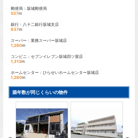
郵便局：坂城郵便局
537
m
銀行：八十二銀行坂城支店
637
m
スーパー：業務スーパー坂城店
1,280
m
コンビニ：セブンイレブン坂城四ツ屋店
1,313
m
ホームセンター：ひらせいホームセンター坂城店
1,280
m
築年数が同じくらいの物件
カーサ
井
」駅
ＪＲ信
徒歩
1
間取り
賃料：