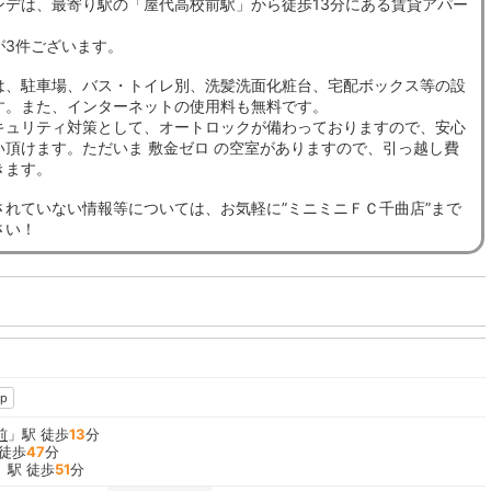
ンデは、最寄り駅の「屋代高校前駅」から徒歩13分にある賃貸アパー
が3件ございます。
は、駐車場、バス・トイレ別、洗髪洗面化粧台、宅配ボックス等の設
す。また、インターネットの使用料も無料です。
キュリティ対策として、オートロックが備わっておりますので、安心
い頂けます。ただいま 敷金ゼロ の空室がありますので、引っ越し費
きます。
されていない情報等については、お気軽に”ミニミニＦＣ千曲店”まで
さい！
p
前
」駅 徒歩
13
分
 徒歩
47
分
」駅 徒歩
51
分