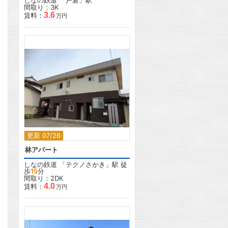
しなの鉄道
「
戸倉
」駅
間取り：3K
3.6
賃料：
万円
2
更新 07/26
林アパート
しなの鉄道
「
テクノさかき
」駅 徒
歩
15
分
間取り：2DK
4.0
賃料：
万円