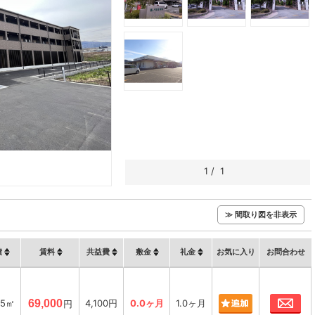
1
/
1
≫ 間取り図を非表示
積
賃料
共益費
敷金
礼金
お気に入り
お問合わせ
お
05㎡
69,000
4,100円
0.0ヶ月
1.0ヶ月
円