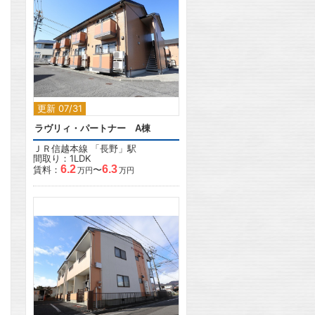
2
更新 07/31
ラヴリィ・パートナー A棟
ＪＲ信越本線
「
長野
」駅
間取り：1LDK
6.2
6.3
賃料：
〜
万円
万円
2