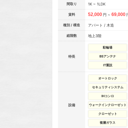
間取り
1K ~ 1LDK
52,000
69,000
賃料
円 ~
種別 / 構造
アパート / 木造
総階数
地上3階
駐輪場
特長
BSアンテナ
IT重説
オートロック
セキュリティシステム
IHコンロ
設備
ウォークインクローゼット
クローゼット
複層ガラス