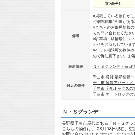
室内物干し
※掲載している物件が
※掲載詳細に相違があ
※こちらのお部屋情報
てお問い合わせくださ
備考
※駐車場、駐輪場につ
わせをお待ちしていま
※ペット相談可の物件や
ので御注意下さい。お
Ｎ・Ｓグランデ - 毎日
最新情報
千曲市 賃貸
最新情報一
千曲市 賃貸アパートメ
付近の物件
千曲市 宅配ボックスの
千曲市 オートロックの
Ｎ・Ｓグランデ
長野県千曲市屋代にある「Ｎ・Ｓグラン
こちらの物件は、 08月08日現在、
お問い合わせいただければ、すぐに内