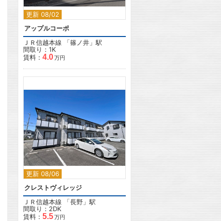
更新 08/02
アップルコーポ
ＪＲ信越本線
「
篠ノ井
」駅
間取り：1K
4.0
賃料：
万円
2
更新 08/06
クレストヴィレッジ
ＪＲ信越本線
「
長野
」駅
間取り：2DK
5.5
賃料：
万円