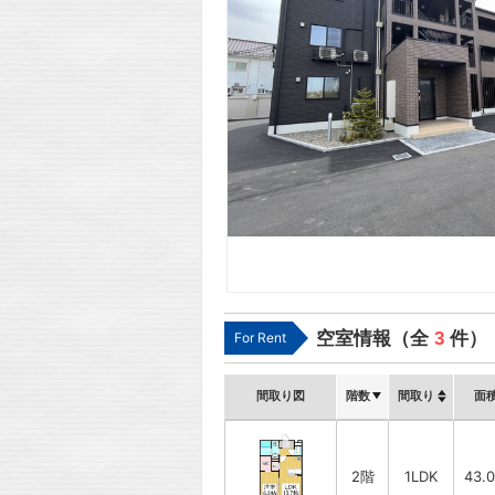
空室情報（全
3
件）
For Rent
間取り図
階数
間取り
面
2階
1LDK
43.