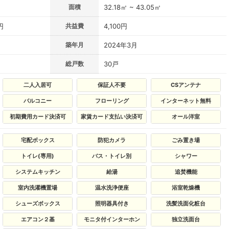
面積
32.18㎡ ~ 43.05㎡
円
共益費
4,100円
築年月
2024年3月
総戸数
30戸
二人入居可
保証人不要
CSアンテナ
バルコニー
フローリング
インターネット無料
初期費用カード決済可
家賃カード支払い決済可
オール洋室
宅配ボックス
防犯カメラ
ごみ置き場
トイレ(専用)
バス・トイレ別
シャワー
システムキッチン
給湯
追焚機能
室内洗濯機置場
温水洗浄便座
浴室乾燥機
シューズボックス
照明器具付き
洗髪洗面化粧台
エアコン２基
モニタ付インターホン
独立洗面台