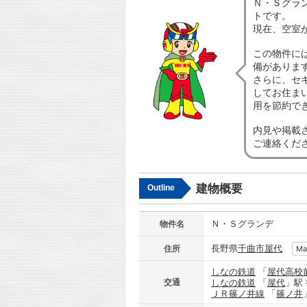
Ｎ・Ｓグラ
トです。
現在、空室
この物件に
備がありま
さらに、セ
してお住ま
用を節約で
内見や掲載
ご連絡くだ
建物概要
Outline
Ｎ・Ｓグランデ
物件名
長野県
千曲市
屋代
住所
Ma
しなの鉄道
「
屋代高校
交通
しなの鉄道
「
屋代
」駅
ＪＲ篠ノ井線
「
篠ノ井