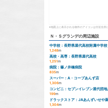
※地図上に表示される物件のアイコンは付近住所
Ｎ・Ｓグランデの周辺施設
中学校：長野県屋代高校附属中学校
1,248
m
高校・高専：長野県屋代高校
1,251
m
病院：篠ノ井橋病院
835
m
スーパー：A・コープあんず店
1,306
m
コンビニ：セブンイレブン屋代団地
199
m
ドラックストア：JAあんずいせや
1,304
m