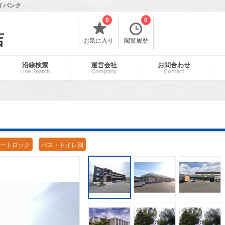
イバンク
0
0
店
お気に入り
閲覧履歴
沿線検索
運営会社
お問合わせ
Line Search
Company
Contact
ートロック
バス・トイレ別