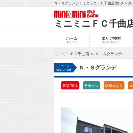
Ｎ・Ｓグランデ｜ミニミニＦＣ千曲店(株)チンタ
ミニミニＦＣ千曲
ホーム
エリア検索
Home
Area Search
ミニミニＦＣ千曲店
Ｎ・Ｓグランデ
アパート
Ｎ・Ｓグランデ
Apartment
新築/築浅
敷金ゼロ
駐車場あり
オ