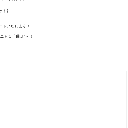
ット】
ートいたします！
ニＦＣ千曲店”へ！