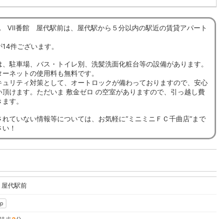
m☆妃 Ⅶ番館 屋代駅前は、屋代駅から５分以内の駅近の賃貸アパート
が14件ございます。
は、駐車場、バス・トイレ別、洗髪洗面化粧台等の設備があります。
ターネットの使用料も無料です。
キュリティ対策として、オートロックが備わっておりますので、安心
い頂けます。ただいま 敷金ゼロ の空室がありますので、引っ越し費
きます。
されていない情報等については、お気軽に”ミニミニＦＣ千曲店”まで
さい！
 屋代駅前
p