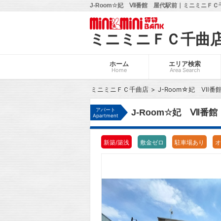
J-Room☆妃 Ⅶ番館 屋代駅前｜ミニミニＦＣ
ミニミニＦＣ千曲
ホーム
エリア検索
Home
Area Search
ミニミニＦＣ千曲店
J-Room☆妃 Ⅶ番
アパート
J-Room☆妃 Ⅶ番
Apartment
新築/築浅
敷金ゼロ
駐車場あり
オ