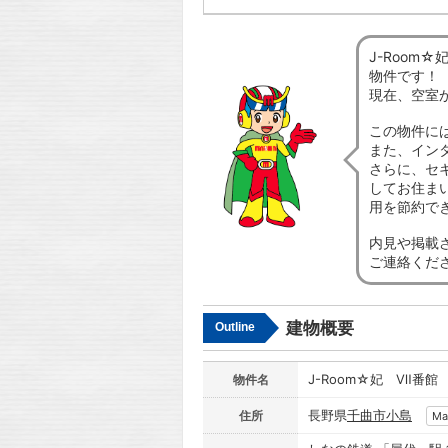
J-Roo
物件です！
現在、空室
この物件に
また、イン
さらに、セ
してお住ま
用を節約で
内見や掲載
ご連絡くだ
建物概要
Outline
J-Room☆妃 Ⅶ番館
物件名
長野県
千曲市
小島
住所
Ma