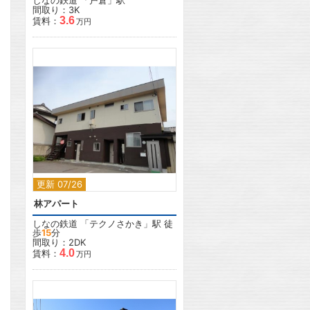
しなの鉄道
「
戸倉
」駅
間取り：3K
3.6
賃料：
万円
2
更新 07/26
林アパート
しなの鉄道
「
テクノさかき
」駅 徒
歩
15
分
間取り：2DK
4.0
賃料：
万円