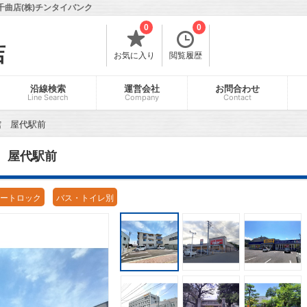
千曲店(株)チンタイバンク
0
0
店
お気に入り
閲覧履歴
沿線検索
運営会社
お問合わせ
Line Search
Company
Contact
館 屋代駅前
館 屋代駅前
ートロック
バス・トイレ別