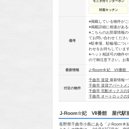
モニタ付インターホン
対面キッチン
※掲載している物件が
※掲載詳細に相違があ
※こちらのお部屋情報
てお問い合わせくださ
備考
※駐車場、駐輪場につ
わせをお待ちしていま
※ペット相談可の物件や
ので御注意下さい。お
J-Room☆妃 Ⅶ番館
最新情報
千曲市 賃貸
最新情報一
千曲市 賃貸アパートメ
付近の物件
千曲市 宅配ボックスの
千曲市 オートロックの
J-Room☆妃 Ⅶ番館 屋代駅
長野県千曲市小島にある「J-Room