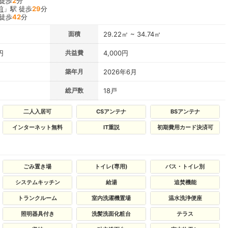
 徒歩
2
分
前
」駅 徒歩
29
分
 徒歩
42
分
面積
29.22㎡ ~ 34.74㎡
円
共益費
4,000円
築年月
2026年6月
総戸数
18戸
二人入居可
CSアンテナ
BSアンテナ
インターネット無料
IT重説
初期費用カード決済可
ごみ置き場
トイレ(専用)
バス・トイレ別
システムキッチン
給湯
追焚機能
トランクルーム
室内洗濯機置場
温水洗浄便座
照明器具付き
洗髪洗面化粧台
テラス