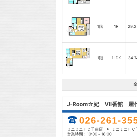
1階
1R
29.
1階
1LDK
34.
J-Room☆妃 Ⅶ番館 屋
026-261-35
ミニミニＦＣ千曲店
ミニミニＦＣ
営業時間：10:00～18:00