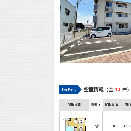
空室情報（全
14
件
For Rent
間取り図
階数
間取り
面
1階
1LDK
32.