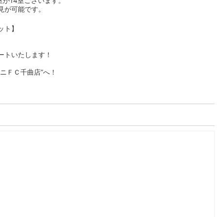
室が14室ございます。
見が可能です。
ット】
ートいたします！
ニＦＣ千曲店”へ！