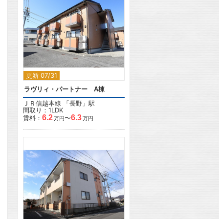
2
更新 07/31
ラヴリィ・パートナー A棟
ＪＲ信越本線
「
長野
」駅
間取り：1LDK
6.2
6.3
賃料：
〜
万円
万円
2