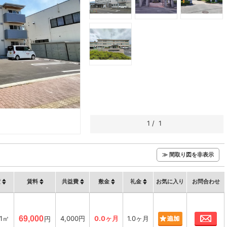
1
/
1
）
≫ 間取り図を非表示
積
賃料
共益費
敷金
礼金
お気に入り
お問合わせ
お
01㎡
69,000
4,000円
0.0ヶ月
1.0ヶ月
円