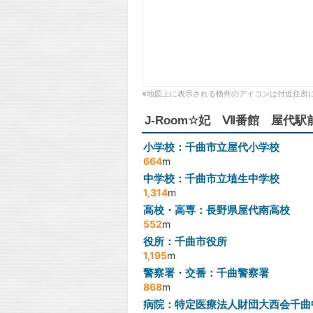
※地図上に表示される物件のアイコンは付近住所
J-Room☆妃 Ⅶ番館 屋代
小学校：千曲市立屋代小学校
664
m
中学校：千曲市立埴生中学校
1,314
m
高校・高専：長野県屋代南高校
552
m
役所：千曲市役所
1,195
m
警察署・交番：千曲警察署
868
m
病院：特定医療法人財団大西会千曲