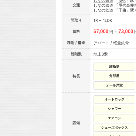
しなの鉄道
「
屋代
」駅
交通
しなの鉄道
「
屋代高校
しなの鉄道
「
千曲
」駅
間取り
1R ~ 1LDK
67,000
73,000
賃料
円 ~
種別 / 構造
アパート / 軽量鉄骨
総階数
地上3階
駐輪場
特長
角部屋
オール洋室
オートロック
シャワー
エアコン
設備
シューズボックス