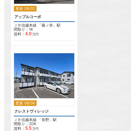
更新 08/02
アップルコーポ
ＪＲ信越本線
「
篠ノ井
」駅
間取り：1K
4.0
賃料：
万円
2
更新 08/06
クレストヴィレッジ
ＪＲ信越本線
「
長野
」駅
間取り：2DK
5.5
賃料：
万円