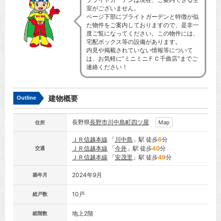
室がございません。
ページ下部にブライトガーデンと特徴が似
た物件をご案内しておりますので、是非一
度ご覧になってください。この物件には、
宅配ボックス等の設備があります。
内見や掲載されていない情報等について
は、お気軽に”ミニミニＦＣ千曲店”までご
連絡ください！
建物概要
Outline
長野県
長野市
川中島町四ツ屋
Map
住所
ＪＲ信越本線
「
川中島
」駅 徒歩
6
分
ＪＲ信越本線
「
今井
」駅 徒歩
40
分
交通
ＪＲ信越本線
「
安茂里
」駅 徒歩
49
分
2024年9月
築年月
10戸
総戸数
地上2階
総階数