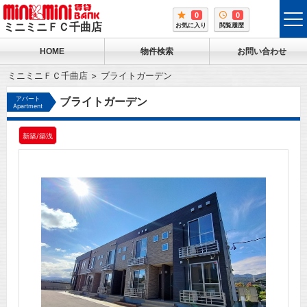
0
0
tog
ミニミニＦＣ千曲店
お気に入り
閲覧履歴
me
HOME
物件検索
お問い合わせ
ミニミニＦＣ千曲店
ブライトガーデン
アパート
ブライトガーデン
Apartment
新築/築浅