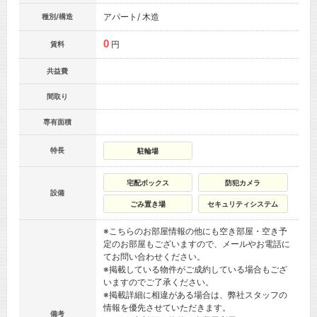
アパート/ 木造
種別/構造
0
円
賃料
共益費
間取り
専有面積
特長
駐輪場
宅配ボックス
防犯カメラ
設備
ごみ置き場
セキュリティシステム
※こちらのお部屋情報の他にも空き部屋・空き予
定のお部屋もございますので、メールやお電話に
てお問い合わせください。
※掲載している物件がご成約している場合もござ
いますのでご了承ください。
※掲載詳細に相違がある場合は、弊社スタッフの
情報を優先させていただきます。
備考