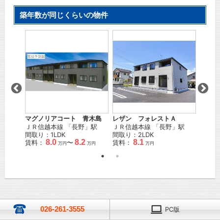
築年数が同じくらいの物件
マグノリアコート 青木島
レザン フォレストＡ
アラモ
坂
」駅
ＪＲ信越本線
「
長野
」駅
ＪＲ信越本線
「
長野
」駅
ＪＲ信
間取り：1LDK
間取り：2LDK
間取り
8.0
8.2
8.1
賃料：
〜
賃料：
賃料：
万円
万円
万円
026-261-3555
PC版