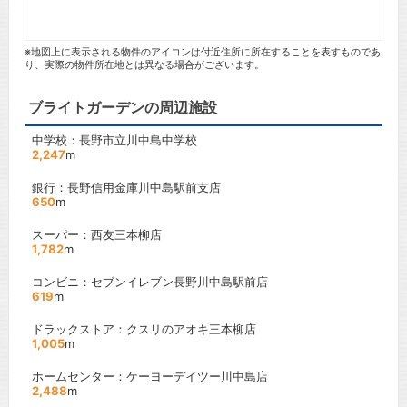
※地図上に表示される物件のアイコンは付近住所に所在することを表すものであ
り、実際の物件所在地とは異なる場合がございます。
ブライトガーデンの周辺施設
中学校：長野市立川中島中学校
2,247
m
銀行：長野信用金庫川中島駅前支店
650
m
スーパー：西友三本柳店
1,782
m
コンビニ：セブンイレブン長野川中島駅前店
619
m
ドラックストア：クスリのアオキ三本柳店
1,005
m
ホームセンター：ケーヨーデイツー川中島店
2,488
m