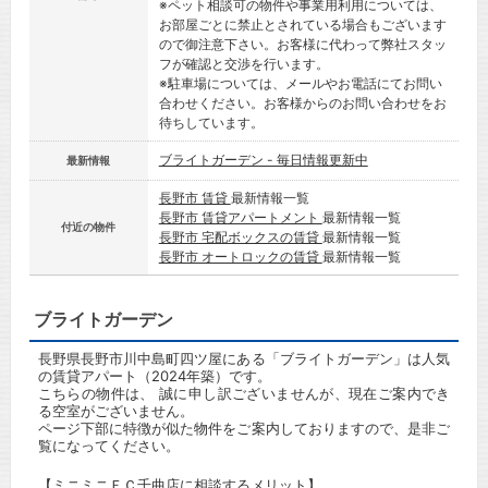
※ペット相談可の物件や事業用利用については、
お部屋ごとに禁止とされている場合もございます
ので御注意下さい。お客様に代わって弊社スタッ
フが確認と交渉を行います。
※駐車場については、メールやお電話にてお問い
合わせください。お客様からのお問い合わせをお
待ちしています。
ブライトガーデン - 毎日情報更新中
最新情報
長野市 賃貸
最新情報一覧
長野市 賃貸アパートメント
最新情報一覧
付近の物件
長野市 宅配ボックスの賃貸
最新情報一覧
長野市 オートロックの賃貸
最新情報一覧
ブライトガーデン
長野県長野市川中島町四ツ屋にある「ブライトガーデン」は人気
の賃貸アパート（2024年築）です。
こちらの物件は、 誠に申し訳ございませんが、現在ご案内でき
る空室がございません。
ページ下部に特徴が似た物件をご案内しておりますので、是非ご
覧になってください。
【ミニミニＦＣ千曲店に相談するメリット】