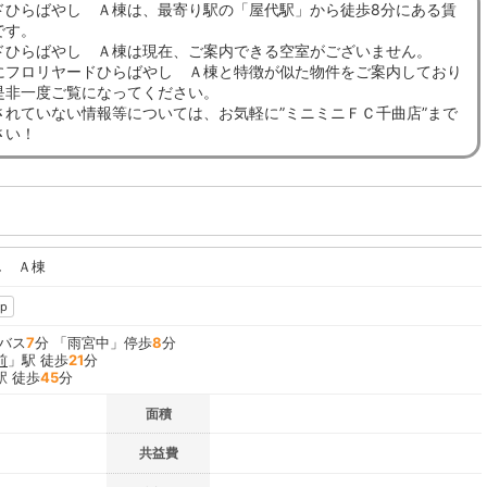
ドひらばやし Ａ棟は、最寄り駅の「屋代駅」から徒歩8分にある賃
です。
ドひらばやし Ａ棟は現在、ご案内できる空室がございません。
にフロリヤードひらばやし Ａ棟と特徴が似た物件をご案内しており
是非一度ご覧になってください。
されていない情報等については、お気軽に”ミニミニＦＣ千曲店”まで
さい！
し Ａ棟
p
 バス
7
分 「雨宮中」停歩
8
分
前
」駅 徒歩
21
分
駅 徒歩
45
分
面積
共益費