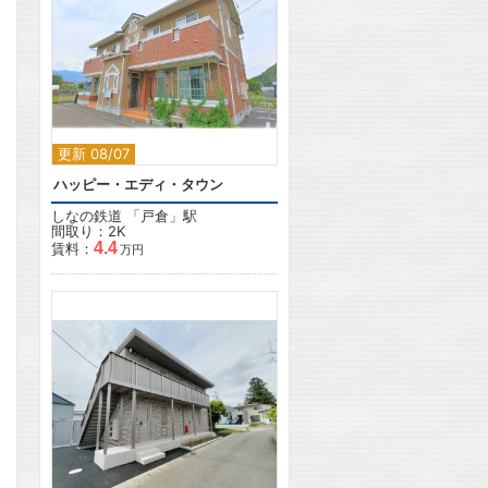
2
更新 08/07
ハッピー・エディ・タウン
しなの鉄道
「
戸倉
」駅
間取り：2K
4.4
賃料：
万円
2