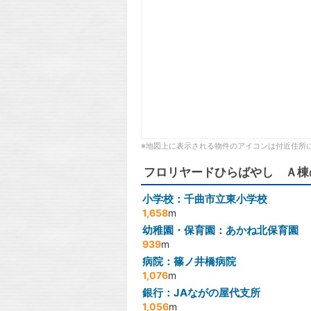
※地図上に表示される物件のアイコンは付近住所
フロリヤードひらばやし Ａ棟
小学校：千曲市立東小学校
1,658
m
幼稚園・保育園：あかね北保育園
939
m
病院：篠ノ井橋病院
1,076
m
銀行：JAながの屋代支所
1,056
m