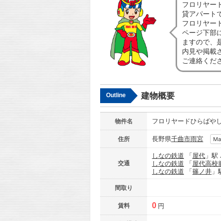
フロリヤー
貸アパート
フロリヤー
ページ下部
ますので、
内見や掲載
ご連絡くだ
建物概要
Outline
フロリヤードひらばや
物件名
長野県
千曲市
雨宮
住所
Ma
しなの鉄道
「
屋代
」駅
交通
しなの鉄道
「
屋代高校
しなの鉄道
「
篠ノ井
」
間取り
0
賃料
円