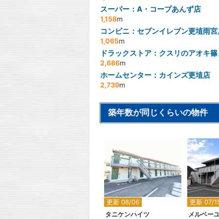
スーパー：A・コープあんず店
1,158
m
コンビニ：セブンイレブン更埴雨宮
1,065
m
ドラックストア：クスリのアオキ篠
2,686
m
ホームセンター：カインズ更埴店
2,739
m
築年数が同じくらいの物件
2
更新 08/06
更新 07/1
タニケンハイツ
メルベーユ