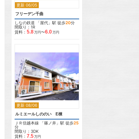
更新 06/05
フリーデン千曲
しなの鉄道
「
屋代
」駅 徒歩
20
分
間取り：1R
5.8
6.0
賃料：
〜
万円
万円
2
更新 08/06
ルミエールしののい E棟
ＪＲ信越本線
「
篠ノ井
」駅 徒歩
25
分
間取り：3DK
7.5
賃料：
万円