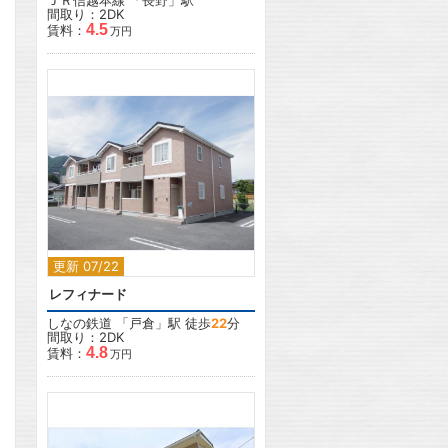
ＪＲ信越本線
「
長野
」駅
間取り：2DK
4.5
賃料：
万円
2
更新 07/22
レフィナード
しなの鉄道
「
戸倉
」駅 徒歩
22
分
間取り：2DK
4.8
賃料：
万円