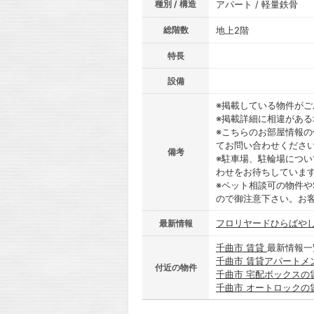
種別 / 構造
アパート / 軽量鉄骨
総階数
地上2階
特長
設備
※掲載している物件が
※掲載詳細に相違があ
※こちらのお部屋情報
てお問い合わせくださ
備考
※駐車場、駐輪場につ
わせをお待ちしていま
※ペット相談可の物件や
ので御注意下さい。お
フロリヤードひらばやし
最新情報
千曲市 賃貸
最新情報一
千曲市 賃貸アパートメ
付近の物件
千曲市 宅配ボックスの
千曲市 オートロックの