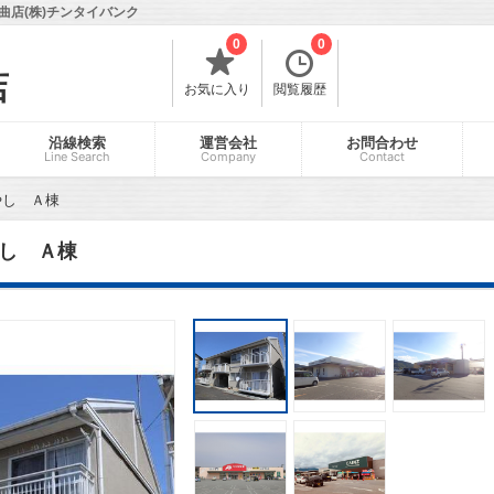
店(株)チンタイバンク
0
0
店
お気に入り
閲覧履歴
沿線検索
運営会社
お問合わせ
Line Search
Company
Contact
やし Ａ棟
し Ａ棟