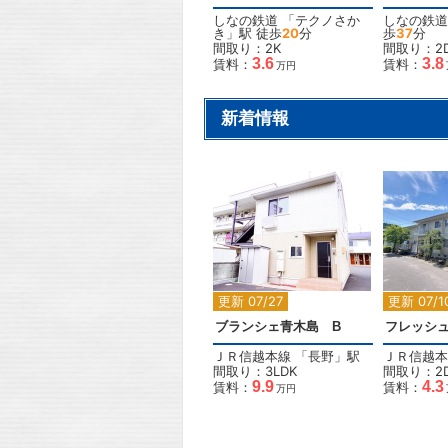
しなの鉄道
「
テクノさか
しなの鉄道
き
」駅 徒歩
20
分
歩
37
分
間取り：2K
間取り：2
3.6
3.8
賃料：
賃料：
万円
新着情報
2
更新 07/27
更新 07/1
ブランシェ青木島 B
フレッシ
ＪＲ信越本線
「
長野
」駅
ＪＲ信越本
間取り：3LDK
間取り：2
9.9
4.3
賃料：
賃料：
万円