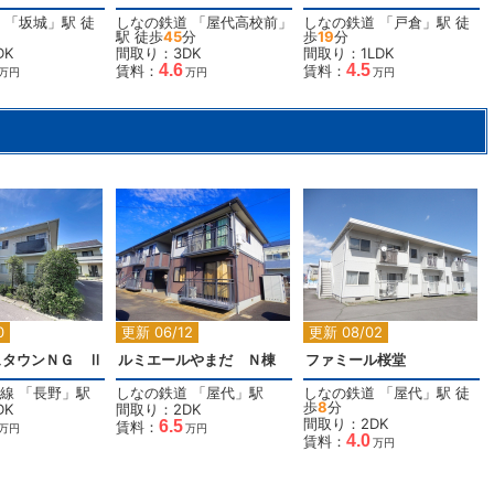
「
坂城
」駅 徒
しなの鉄道
「
屋代高校前
」
しなの鉄道
「
戸倉
」駅 徒
駅 徒歩
45
分
歩
19
分
DK
間取り：3DK
間取り：1LDK
4.6
4.5
賃料：
賃料：
万円
万円
万円
2
2
2
0
更新 06/12
更新 08/02
ュタウンＮＧ Ⅱ
ルミエールやまだ Ｎ棟
ファミール桜堂
線
「
長野
」駅
しなの鉄道
「
屋代
」駅
しなの鉄道
「
屋代
」駅 徒
歩
8
分
DK
間取り：2DK
間取り：2DK
6.5
賃料：
万円
万円
4.0
賃料：
万円