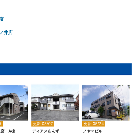
店
ノ井店
2
2
2
5
更新 08/07
更新 05/24
宮 A棟
ディアスあんず
ノヤマビル