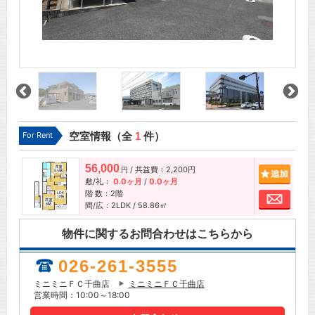
For Rent
空室情報（全
1
件）
56,000
/ 共益費：2,200円
追加
円
敷/礼：
0.0ヶ月
/
0.0ヶ月
階 数：2階
お問
間/広：2LDK / 58.86㎡
物件に関するお問合わせはこちらから
026-261-3555
ミニミニＦＣ千曲店
ミニミニＦＣ千曲店
営業時間：10:00～18:00