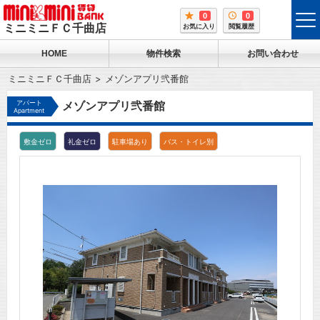
0
0
tog
ミニミニＦＣ千曲店
お気に入り
閲覧履歴
me
HOME
物件検索
お問い合わせ
ミニミニＦＣ千曲店
メゾンアプリ弐番館
アパート
メゾンアプリ弐番館
Apartment
敷金ゼロ
礼金ゼロ
駐車場あり
バス・トイレ別