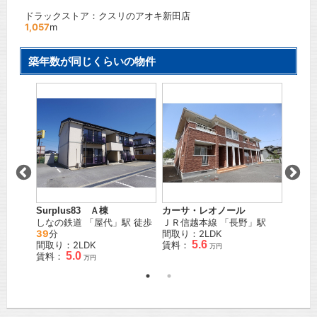
ドラックストア：クスリのアオキ新田店
1,057
m
築年数が同じくらいの物件
ー Ｂ
」駅
Surplus83 Ａ棟
カーサ・レオノール
メゾン
しなの鉄道
「
屋代
」駅 徒歩
ＪＲ信越本線
「
長野
」駅
しなの
39
分
間取り：2LDK
間取り
5.6
間取り：2LDK
賃料：
賃料：
万円
5.0
賃料：
万円