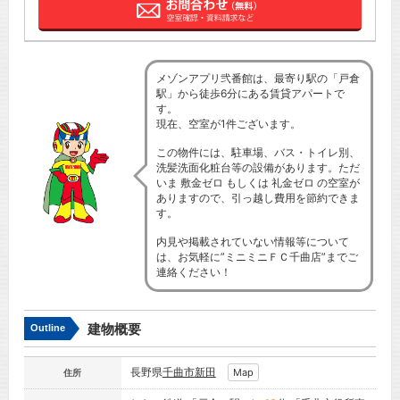
メゾンアプリ弐番館は、最寄り駅の「戸倉
駅」から徒歩6分にある賃貸アパートで
す。
現在、空室が1件ございます。
この物件には、駐車場、バス・トイレ別、
洗髪洗面化粧台等の設備があります。ただ
いま 敷金ゼロ もしくは 礼金ゼロ の空室が
ありますので、引っ越し費用を節約できま
す。
内見や掲載されていない情報等について
は、お気軽に”ミニミニＦＣ千曲店”までご
連絡ください！
建物概要
Outline
長野県
千曲市
新田
Map
住所