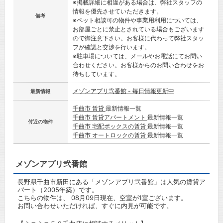
※掲載詳細に相違がある場合は、弊社スタッフの
情報を優先させていただきます。
備考
※ペット相談可の物件や事業用利用については、
お部屋ごとに禁止とされている場合もございます
ので御注意下さい。お客様に代わって弊社スタッ
フが確認と交渉を行います。
※駐車場については、メールやお電話にてお問い
合わせください。お客様からのお問い合わせをお
待ちしています。
メゾンアプリ弐番館 - 毎日情報更新中
最新情報
千曲市 賃貸
最新情報一覧
千曲市 賃貸アパートメント
最新情報一覧
付近の物件
千曲市 宅配ボックスの賃貸
最新情報一覧
千曲市 オートロックの賃貸
最新情報一覧
メゾンアプリ弐番館
長野県千曲市新田にある「メゾンアプリ弐番館」は人気の賃貸ア
パート（2005年築）です。
こちらの物件は、 08月09日現在、空室が1室ございます。
お問い合わせいただければ、すぐに内見が可能です。