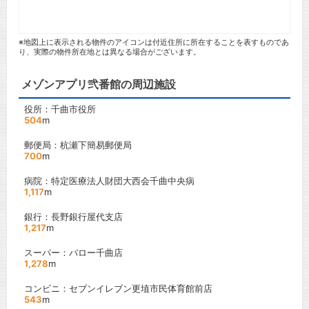
※地図上に表示される物件のアイコンは付近住所に所在することを表すものであ
り、実際の物件所在地とは異なる場合がございます。
メゾンアプリ弐番館の周辺施設
役所：千曲市役所
504
m
郵便局：杭瀬下簡易郵便局
700
m
病院：特定医療法人財団大西会千曲中央病
1,117
m
銀行：長野銀行屋代支店
1,217
m
スーパー：バロー千曲店
1,278
m
コンビニ：セブンイレブン更埴市民体育館前店
543
m