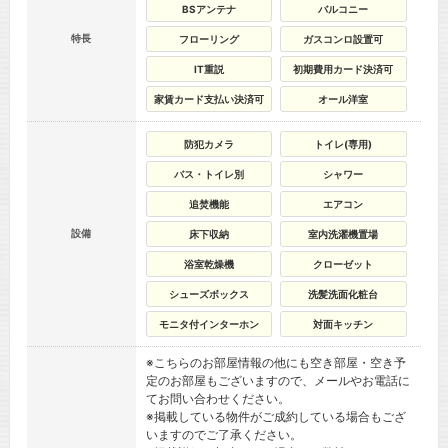
BSアンテナ
バルコニー
特長
フローリング
ガスコンロ設置可
IT重説
初期費用カード決済可
家賃カード支払い決済可
オール洋室
防犯カメラ
トイレ(専用)
バス・トイレ別
シャワー
追焚機能
エアコン
設備
床下収納
室内洗濯機置場
浴室乾燥機
クローゼット
シューズボックス
洗髪洗面化粧台
モニタ付インターホン
対面キッチン
※こちらのお部屋情報の他にも空き部屋・空き予
定のお部屋もございますので、メールやお電話に
てお問い合わせください。
※掲載している物件がご成約している場合もござ
いますのでご了承ください。