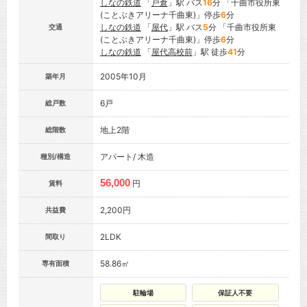
しなの鉄道
「
戸倉
」駅 バス
16
分 「千曲市役所東
(ことぶきアリーナ千曲東)」停歩
6
分
しなの鉄道
「
屋代
」駅 バス
5
分 「千曲市役所東
交通
(ことぶきアリーナ千曲東)」停歩
6
分
しなの鉄道
「
屋代高校前
」駅 徒歩
41
分
2005年10月
築年月
6戸
総戸数
地上2階
総階数
アパート/ 木造
種別/構造
56,000
円
賃料
2,200円
共益費
2LDK
間取り
58.86㎡
専有面積
駐輪場
保証人不要